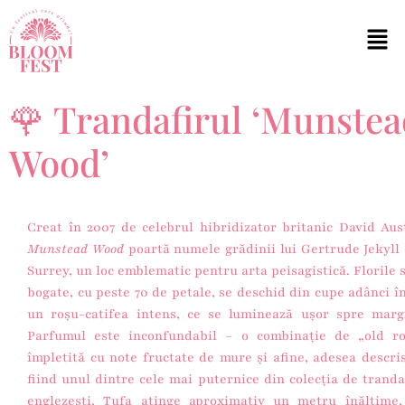
🌹 Trandafirul ‘Munstea
Wood’
Creat în 2007 de celebrul hibridizator britanic David Aus
Munstead Wood
poartă numele grădinii lui Gertrude Jekyll
Surrey, un loc emblematic pentru arta peisagistică. Florile 
bogate, cu peste 70 de petale, se deschid din cupe adânci î
un roșu-catifea intens, ce se luminează ușor spre margi
Parfumul este inconfundabil – o combinație de „old ro
împletită cu note fructate de mure și afine, adesea descri
fiind unul dintre cele mai puternice din colecția de tranda
englezești. Tufa atinge aproximativ un metru înălțime,