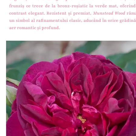
frunziș ce trece de la bronz-roșiatic la verde mat, oferin
contrast elegant. Rezistent și premiat,
Munstead Wood
răm
un simbol al rafinamentului clasic, aducând în orice grădin
aer romantic și profund.