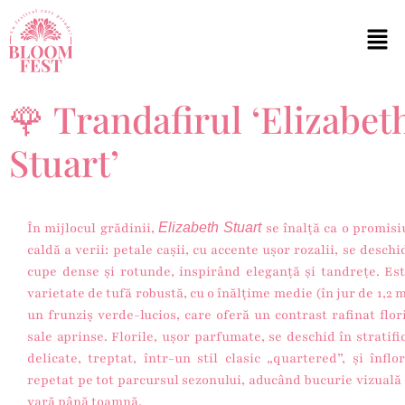
🌹 Trandafirul ‘Elizabet
Stuart’
În mijlocul grădinii,
Elizabeth Stuart
se înalță ca o promis
caldă a verii: petale cașii, cu accente ușor rozalii, se deschi
cupe dense și rotunde, inspirând eleganță și tandrețe. Es
varietate de tufă robustă, cu o înălțime medie (în jur de 1,2 m
un frunziș verde-lucios, care oferă un contrast rafinat flor
sale aprinse. Florile, ușor parfumate, se deschid în stratifi
delicate, treptat, într-un stil clasic „quartered”, și înflo
repetat pe tot parcursul sezonului, aducând bucurie vizuală
vară până toamnă.