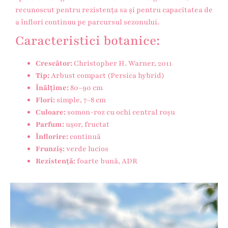
recunoscut pentru rezistența sa și pentru capacitatea de
a înflori continuu pe parcursul sezonului.
Caracteristici botanice:
Crescător:
Christopher H. Warner, 2011
Tip:
Arbust compact (Persica hybrid)
Înălțime:
80–90 cm
Flori:
simple, 7–8 cm
Culoare:
somon-roz cu ochi central roșu
Parfum:
ușor, fructat
Înflorire:
continuă
Frunziș:
verde lucios
Rezistență:
foarte bună, ADR