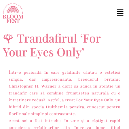
🌹 Trandafirul ‘For
Your Eyes Only’
Într-o perioadă în care grădinile căutau o estetică
simplă, dar impresionantă, breederul britanic
Christopher H. Warner
a dorit să aducă în atenție un
trandafir care să combine frumusețea naturală cu o
întreținere redusă. Astfel, a creat
For Your Eyes Only
, un
hibrid din specia
Hulthemia persica
, cunoscut pentru
florile sale simple și contrastante.
Acest soi a fost introdus în 2012 și a câștigat rapid
aprecierea grădinarilor din întreaga lume, fiind