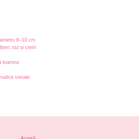
iametru 8–10 cm
ben, roz și crem
nă toamna
imatice variate
Acasă