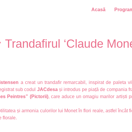
Acasă
Progra
 Trandafirul ‘Claude Mone
istensen
a creat un trandafir remarcabil, inspirat de paleta v
registrat sub codul
JACdesa
și introdus pe piață de compania 
es Peintres” (Pictorii)
, care aduce un omagiu marilor artiști pr
litatea și armonia culorilor lui Monet în flori reale, astfel încât
 florale.