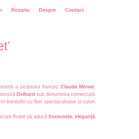
m
Rozariu
Despre
Contact
t’
ibrantă a pictorului francez
Claude Monet
,
franceză
Delbard
sub denumirea comercială
in trandafiri cu flori spectaculoase și culori
 fiecare floare să aducă
frumusețe, eleganță