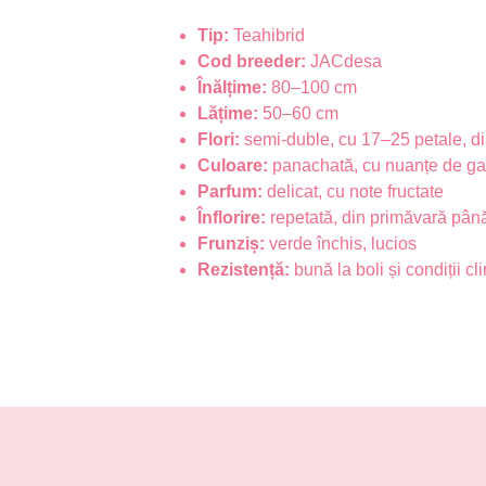
Tip:
Teahibrid
Cod breeder:
JACdesa
Înălțime:
80–100 cm
Lățime:
50–60 cm
Flori:
semi-duble, cu 17–25 petale, d
Culoare:
panachată, cu nuanțe de gal
Parfum:
delicat, cu note fructate
Înflorire:
repetată, din primăvară pâ
Frunziș:
verde închis, lucios
Rezistență:
bună la boli și condiții cl