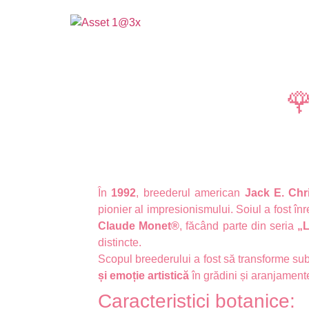

În
1992
, breederul american
Jack E. Chr
pionier al impresionismului. Soiul a fost în
Claude Monet®
, făcând parte din seria
„L
distincte.
Scopul breederului a fost să transforme subti
și emoție artistică
în grădini și aranjamente
Caracteristici botanice: